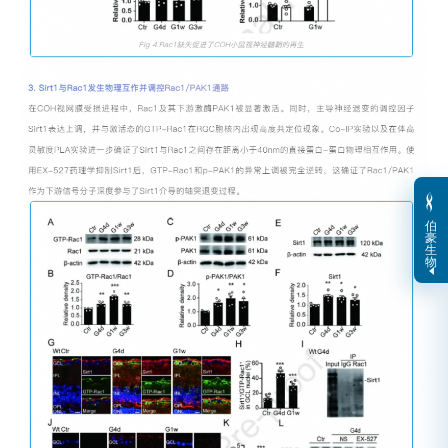
伯
豪
生
物