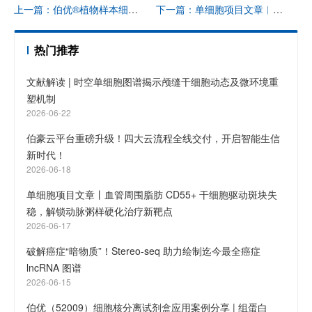
上一篇：伯优®植物样本细胞核分离试剂盒（52305-10）应用案例分享：植物单细胞转录组整合实验与计算工作流程
下一篇：单细胞项目文章︱靶向 CAFs 来源的 PCSK6 抑制 PD-L1 膜重分布并恢复 CD8+ T 细胞抗结直肠癌免疫应答
热门推荐
文献解读 | 时空单细胞图谱揭示颅缝干细胞动态及微环境重
塑机制
2026-06-22
伯豪云平台重磅升级！四大云流程全线交付，开启智能生信
新时代！
2026-06-18
单细胞项目文章丨血管周围脂肪 CD55+ 干细胞驱动斑块失
稳，解锁动脉粥样硬化治疗新靶点
2026-06-17
破解癌症“暗物质”！Stereo-seq 助力绘制迄今最全癌症
lncRNA 图谱
2026-06-15
伯优（52009）细胞核分离试剂盒应用案例分享 | 组蛋白