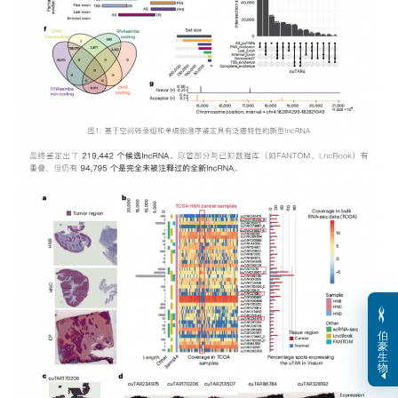
伯
豪
生
物