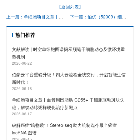
【返回列表】
上一篇：单细胞项目文章丨血管周围脂肪 CD55+ 干细胞驱动斑块失稳，解锁动脉粥样硬化治疗新靶点
下一篇：伯优（52009）细胞核分离试剂盒应用案例分享 | 组蛋白 H3K14 与 H3K23 的阶段特异性琥珀酰化调控昆虫变态发育与卵子发生
热门推荐
文献解读 | 时空单细胞图谱揭示颅缝干细胞动态及微环境重
塑机制
2026-06-22
伯豪云平台重磅升级！四大云流程全线交付，开启智能生信
新时代！
2026-06-18
单细胞项目文章丨血管周围脂肪 CD55+ 干细胞驱动斑块失
稳，解锁动脉粥样硬化治疗新靶点
2026-06-17
破解癌症“暗物质”！Stereo-seq 助力绘制迄今最全癌症
lncRNA 图谱
2026-06-15