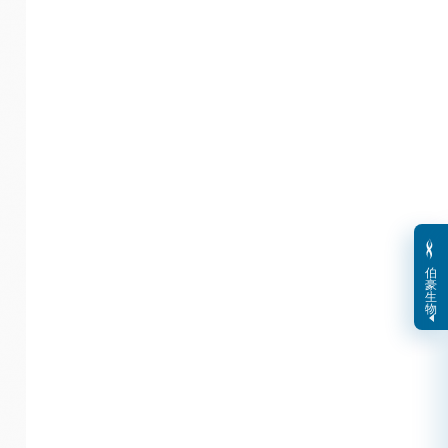
伯
豪
生
物