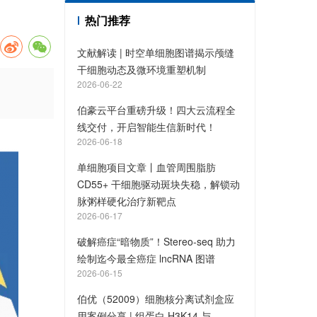
热门推荐
文献解读 | 时空单细胞图谱揭示颅缝
干细胞动态及微环境重塑机制
2026-06-22
伯豪云平台重磅升级！四大云流程全
线交付，开启智能生信新时代！
2026-06-18
单细胞项目文章丨血管周围脂肪
CD55+ 干细胞驱动斑块失稳，解锁动
脉粥样硬化治疗新靶点
2026-06-17
破解癌症“暗物质”！Stereo-seq 助力
绘制迄今最全癌症 lncRNA 图谱
2026-06-15
伯优（52009）细胞核分离试剂盒应
用案例分享 | 组蛋白 H3K14 与