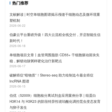
热门推荐
文献解读 | 时空单细胞图谱揭示颅缝干细胞动态及微环境重
塑机制
2026-06-22
伯豪云平台重磅升级！四大云流程全线交付，开启智能生信
新时代！
2026-06-18
单细胞项目文章丨血管周围脂肪 CD55+ 干细胞驱动斑块失
稳，解锁动脉粥样硬化治疗新靶点
2026-06-17
破解癌症“暗物质”！Stereo-seq 助力绘制迄今最全癌症
lncRNA 图谱
2026-06-15
伯优（52009）细胞核分离试剂盒应用案例分享 | 组蛋白
H3K14 与 H3K23 的阶段特异性琥珀酰化调控昆虫变态发育
与卵子发生