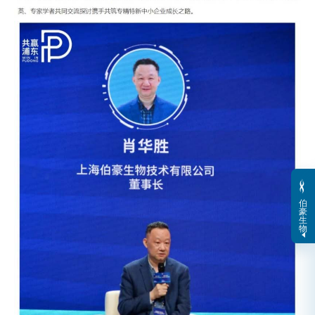
伯
豪
生
物