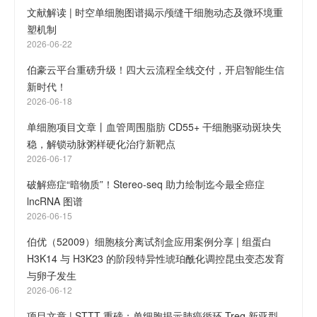
文献解读 | 时空单细胞图谱揭示颅缝干细胞动态及微环境重
塑机制
2026-06-22
伯豪云平台重磅升级！四大云流程全线交付，开启智能生信
新时代！
2026-06-18
单细胞项目文章丨血管周围脂肪 CD55+ 干细胞驱动斑块失
稳，解锁动脉粥样硬化治疗新靶点
2026-06-17
破解癌症“暗物质”！Stereo-seq 助力绘制迄今最全癌症
lncRNA 图谱
2026-06-15
伯优（52009）细胞核分离试剂盒应用案例分享 | 组蛋白
H3K14 与 H3K23 的阶段特异性琥珀酰化调控昆虫变态发育
与卵子发生
2026-06-12
项目文章 | STTT 重磅：单细胞揭示肺癌循环 Treg 新亚型