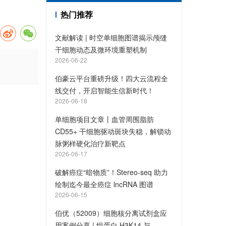
热门推荐
文献解读 | 时空单细胞图谱揭示颅缝
干细胞动态及微环境重塑机制
2026-06-22
伯豪云平台重磅升级！四大云流程全
线交付，开启智能生信新时代！
2026-06-18
单细胞项目文章丨血管周围脂肪
CD55+ 干细胞驱动斑块失稳，解锁动
脉粥样硬化治疗新靶点
2026-06-17
破解癌症“暗物质”！Stereo-seq 助力
绘制迄今最全癌症 lncRNA 图谱
2026-06-15
伯优（52009）细胞核分离试剂盒应
用案例分享 | 组蛋白 H3K14 与