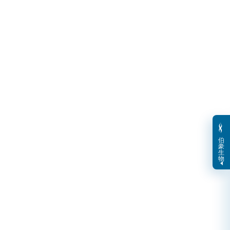
伯
豪
生
物