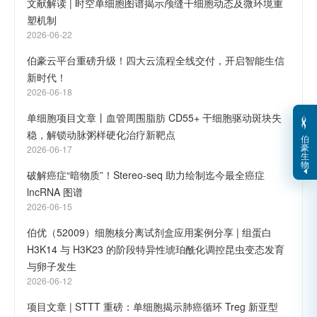
文献解读 | 时空单细胞图谱揭示颅缝干细胞动态及微环境重
塑机制
2026-06-22
伯豪云平台重磅升级！四大云流程全线交付，开启智能生信
新时代！
2026-06-18
单细胞项目文章丨血管周围脂肪 CD55+ 干细胞驱动斑块失
稳，解锁动脉粥样硬化治疗新靶点
伯
豪
2026-06-17
生
物
破解癌症“暗物质”！Stereo-seq 助力绘制迄今最全癌症
lncRNA 图谱
2026-06-15
伯优（52009）细胞核分离试剂盒应用案例分享 | 组蛋白
H3K14 与 H3K23 的阶段特异性琥珀酰化调控昆虫变态发育
与卵子发生
2026-06-12
项目文章 | STTT 重磅：单细胞揭示肺癌循环 Treg 新亚型