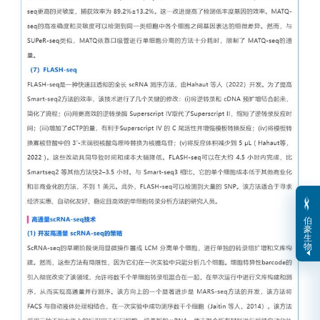
伯
豪
生
物