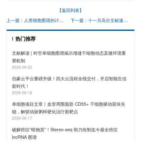
【返回列表】
上一篇：人类细胞图谱的计算技术 - 细胞类型注释
下一篇：十一月高分文献速递 | 单细胞 RNA+ATAC 系列
热门推荐
文献解读 | 时空单细胞图谱揭示颅缝干细胞动态及微环境重
塑机制
2026-06-22
伯豪云平台重磅升级！四大云流程全线交付，开启智能生信
新时代！
2026-06-18
单细胞项目文章丨血管周围脂肪 CD55+ 干细胞驱动斑块失
稳，解锁动脉粥样硬化治疗新靶点
2026-06-17
破解癌症“暗物质”！Stereo-seq 助力绘制迄今最全癌症
lncRNA 图谱