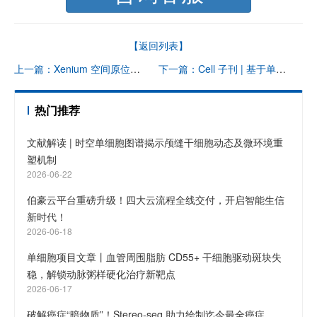
【返回列表】
上一篇：Xenium 空间原位分析高端局 | 从文献解析到研究思路大揭秘
下一篇：Cell 子刊 | 基于单细胞转录组测序数据，揭示胃腺癌进展过程中免疫、基质细胞状态及生态型演变
热门推荐
文献解读 | 时空单细胞图谱揭示颅缝干细胞动态及微环境重
塑机制
2026-06-22
伯豪云平台重磅升级！四大云流程全线交付，开启智能生信
新时代！
2026-06-18
单细胞项目文章丨血管周围脂肪 CD55+ 干细胞驱动斑块失
稳，解锁动脉粥样硬化治疗新靶点
2026-06-17
破解癌症“暗物质”！Stereo-seq 助力绘制迄今最全癌症