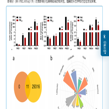
伯
豪
生
物