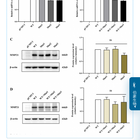
伯
豪
生
物