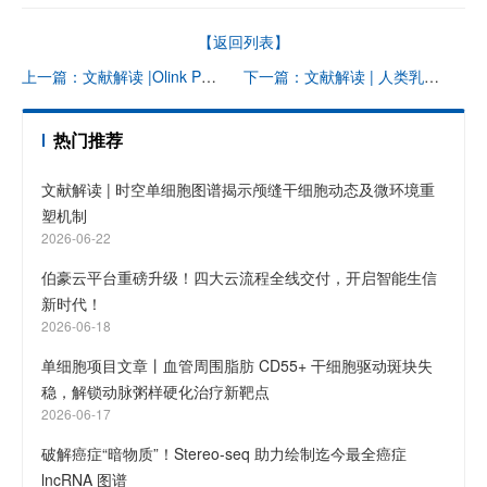
【返回列表】
上一篇：文献解读 |Olink PEA 助力新一代泛癌血液蛋白组图谱
下一篇：文献解读 | 人类乳腺正常、癌前和致瘤状态的单细胞 RNA 表达图谱
热门推荐
文献解读 | 时空单细胞图谱揭示颅缝干细胞动态及微环境重
塑机制
2026-06-22
伯豪云平台重磅升级！四大云流程全线交付，开启智能生信
新时代！
2026-06-18
单细胞项目文章丨血管周围脂肪 CD55+ 干细胞驱动斑块失
稳，解锁动脉粥样硬化治疗新靶点
2026-06-17
破解癌症“暗物质”！Stereo-seq 助力绘制迄今最全癌症
lncRNA 图谱