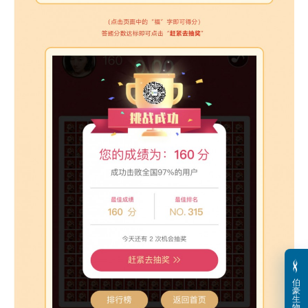
伯
豪
生
物