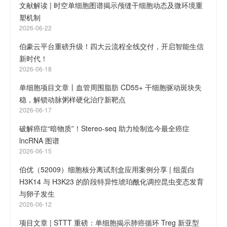
文献解读 | 时空单细胞图谱揭示颅缝干细胞动态及微环境重
塑机制
2026-06-22
伯豪云平台重磅升级！四大云流程全线交付，开启智能生信
新时代！
2026-06-18
单细胞项目文章丨血管周围脂肪 CD55+ 干细胞驱动斑块失
稳，解锁动脉粥样硬化治疗新靶点
2026-06-17
破解癌症“暗物质”！Stereo-seq 助力绘制迄今最全癌症
lncRNA 图谱
2026-06-15
伯优（52009）细胞核分离试剂盒应用案例分享 | 组蛋白
H3K14 与 H3K23 的阶段特异性琥珀酰化调控昆虫变态发育
与卵子发生
2026-06-12
项目文章 | STTT 重磅：单细胞揭示肺癌循环 Treg 新亚型