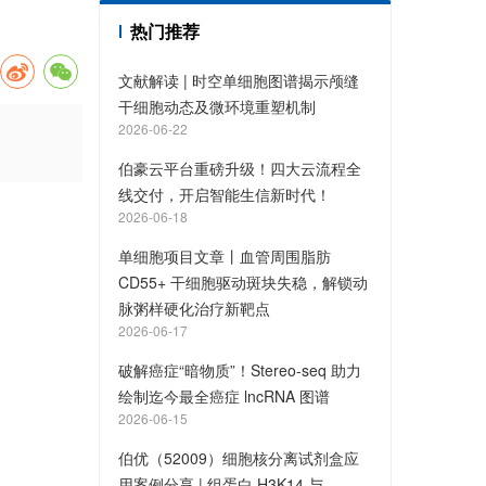
热门推荐
文献解读 | 时空单细胞图谱揭示颅缝
干细胞动态及微环境重塑机制
2026-06-22
伯豪云平台重磅升级！四大云流程全
线交付，开启智能生信新时代！
2026-06-18
单细胞项目文章丨血管周围脂肪
CD55+ 干细胞驱动斑块失稳，解锁动
脉粥样硬化治疗新靶点
2026-06-17
破解癌症“暗物质”！Stereo-seq 助力
绘制迄今最全癌症 lncRNA 图谱
2026-06-15
伯优（52009）细胞核分离试剂盒应
用案例分享 | 组蛋白 H3K14 与