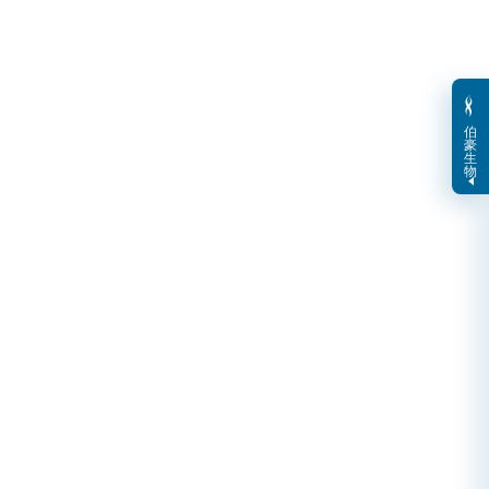
伯
豪
生
物