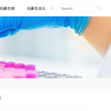
伯豪生物
伯豪生信云


载