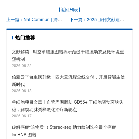
【返回列表】
上一篇：Nat Commun | 跨模态生成式 AI 模型 PathGen 基于病理图像合成转录组数据，可改善癌症分级和风险分层
下一篇：2025 顶刊文献速递 | 单细胞转录组系列（12 月）
热门推荐
文献解读 | 时空单细胞图谱揭示颅缝干细胞动态及微环境重
塑机制
2026-06-22
伯豪云平台重磅升级！四大云流程全线交付，开启智能生信
新时代！
2026-06-18
单细胞项目文章丨血管周围脂肪 CD55+ 干细胞驱动斑块失
稳，解锁动脉粥样硬化治疗新靶点
2026-06-17
破解癌症“暗物质”！Stereo-seq 助力绘制迄今最全癌症
lncRNA 图谱