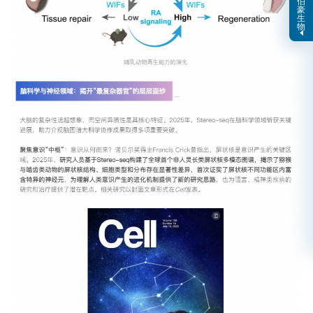
伯
豪
生
物