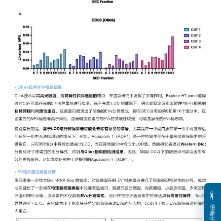
伯
豪
生