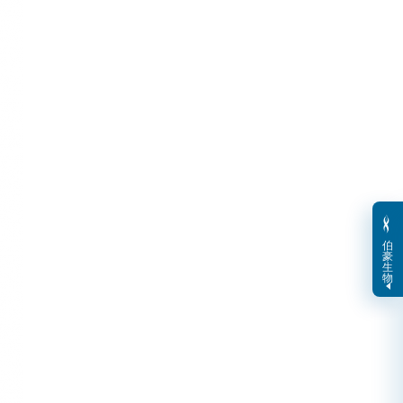
伯
豪
生
物