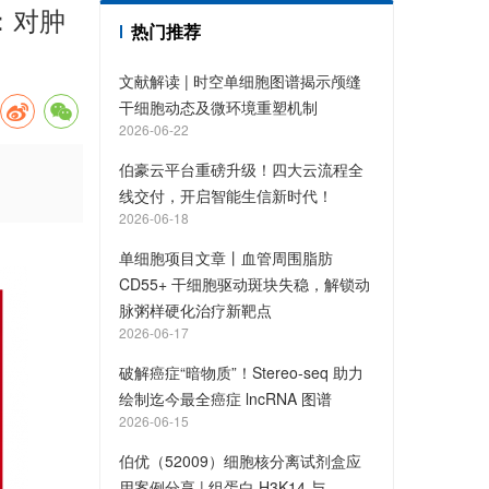
：对肿
热门推荐
文献解读 | 时空单细胞图谱揭示颅缝
干细胞动态及微环境重塑机制
2026-06-22
伯豪云平台重磅升级！四大云流程全
线交付，开启智能生信新时代！
2026-06-18
单细胞项目文章丨血管周围脂肪
CD55+ 干细胞驱动斑块失稳，解锁动
脉粥样硬化治疗新靶点
2026-06-17
破解癌症“暗物质”！Stereo-seq 助力
绘制迄今最全癌症 lncRNA 图谱
2026-06-15
伯优（52009）细胞核分离试剂盒应
用案例分享 | 组蛋白 H3K14 与