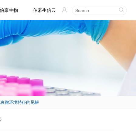
伯豪生物
伯豪生信云


免疫微环境特征的见解
载