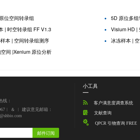
ra 原位空间转录组
5D 原位多组
本 | 时空转录组 FF V1.3
Visium HD
E 样本 | 空间转录组测序
冰冻样本 |
空间 |Xenium 原位分析
小工具
热线：

客户满意度调查系统
39967︱ ＆ ︱ 建议意见邮箱：

文献查询
e@shbio.com

QPCR 引物查询 FREE
邮件订阅