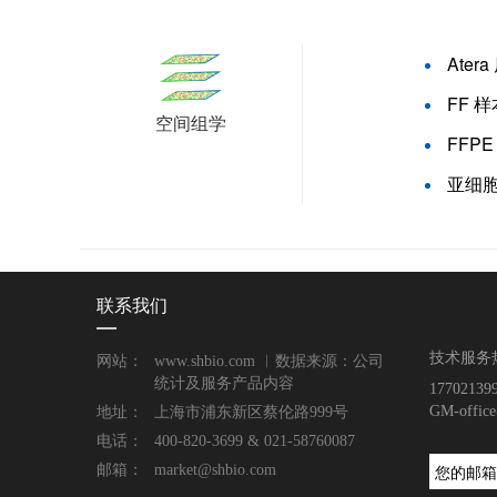
Ate
FF 样
空间组学
FFP
亚细胞
联系我们
技术服务
网站：
www.shbio.com ︱数据来源：公司
统计及服务产品内容
177021
GM-offic
地址：
上海市浦东新区蔡伦路999号
电话：
400-820-3699 & 021-58760087
邮箱：
market@shbio.com